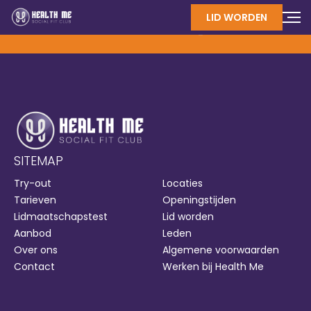
LID WORDEN
GIVE US A FOLLOW
SITEMAP
Try-out
Locaties
Tarieven
Openingstijden
Lidmaatschapstest
Lid worden
Aanbod
Leden
Over ons
Algemene voorwaarden
Contact
Werken bij Health Me