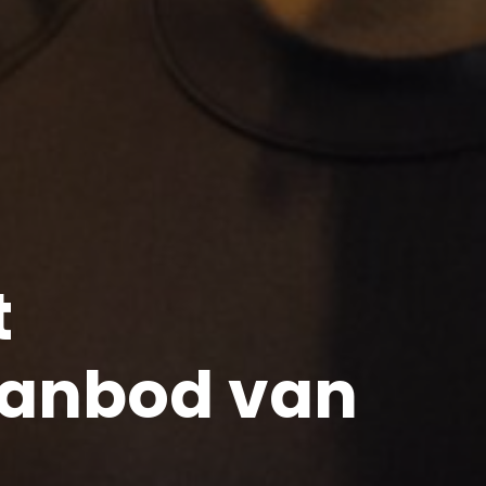
t
aanbod van