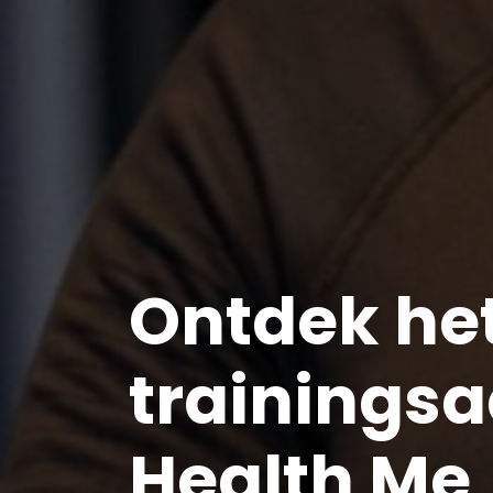
Ontdek he
trainings
Health Me